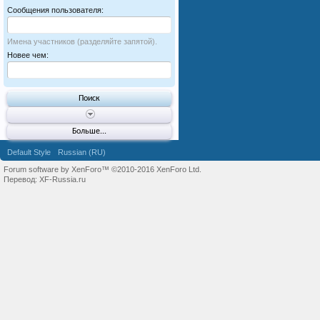
Сообщения пользователя:
Имена участников (разделяйте запятой).
Новее чем:
Больше...
Default Style
Russian (RU)
Forum software by XenForo™
©2010-2016 XenForo Ltd.
Перевод:
XF-Russia.ru