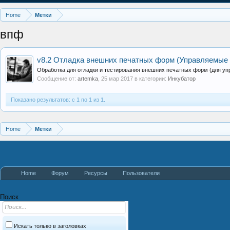
Home
Метки
впф
v8.2
Отладка внешних печатных форм (Управляемые
Обработка для отладки и тестирования внешних печатных форм (для уп
Сообщение от:
artemka
,
25 мар 2017
в категории:
Инкубатор
Показано результатов: с 1 по 1 из 1.
Home
Метки
Home
Форум
Ресурсы
Пользователи
Поиск
Искать только в заголовках