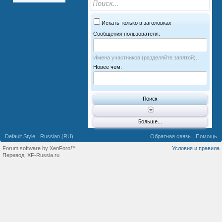
Искать только в заголовках
Сообщения пользователя:
Имена участников (разделяйте запятой).
Новее чем:
Больше...
Default Style
Russian (RU)
Обратная связь
Помощь
Forum software by XenForo™
Условия и правила
Перевод:
XF-Russia.ru