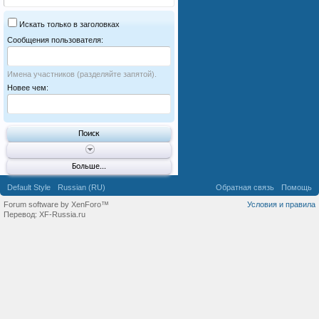
Искать только в заголовках
Сообщения пользователя:
Имена участников (разделяйте запятой).
Новее чем:
Больше...
Default Style
Russian (RU)
Обратная связь
Помощь
Forum software by XenForo™
Условия и правила
Перевод:
XF-Russia.ru