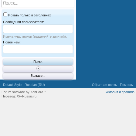
Искать только в заголовках
Сообщения пользователя:
Имена участников (разделяйте запятой).
Новее чем:
Больше...
Default Style
Russian (RU)
Обратная связь
Помощь
Forum software by XenForo™
Условия и правила
Перевод:
XF-Russia.ru