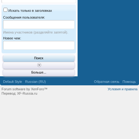
Искать только в заголовках
Сообщения пользователя:
Имена участников (разделяйте запятой).
Новее чем:
Больше...
Default Style
Russian (RU)
Обратная связь
Помощь
Forum software by XenForo™
Условия и правила
Перевод:
XF-Russia.ru