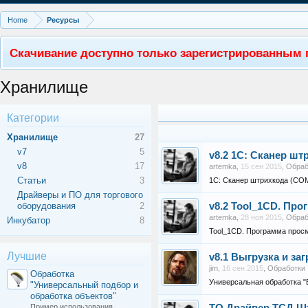
Home
Ресурсы
Скачивание доступно только зарегистрированным 
Хранилище
Категории
Хранилище
27
v7
5
v8.2
1С: Сканер шт
v8
17
artemka
,
15 сен 2015
,
Обраб
Статьи
3
1С: Сканер штрихкода (COM
Драйверы и ПО для торгового
оборудования
2
v8.2
Tool_1CD. Прог
artemka
,
28 ноя 2015
,
Обраб
Инкубатор
8
Tool_1CD. Программа просм
Лучшие
v8.1
Выгрузка и заг
jim
,
16 сен 2015
,
Обработки
Обработка
Универсальная обработка "
"Универсальный подбор и
обработка объектов"
Пример использования