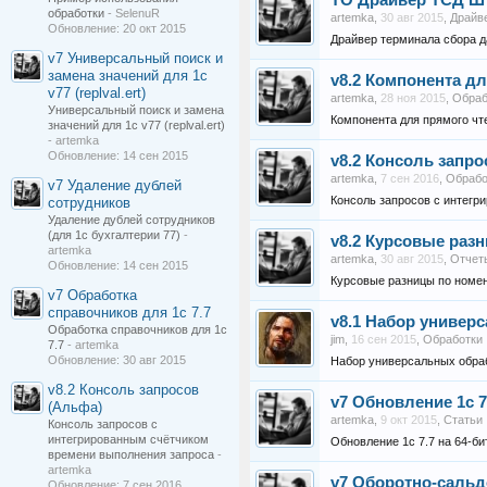
ТО
Драйвер ТСД Ш
обработки
- SelenuR
artemka
,
30 авг 2015
,
Драйв
Обновление:
20 окт 2015
Драйвер терминала сбора д
v7
Универсальный поиск и
замена значений для 1с
v8.2
Компонента дл
v77 (replval.ert)
artemka
,
28 ноя 2015
,
Обраб
Универсальный поиск и замена
Компонента для прямого чт
значений для 1с v77 (replval.ert)
- artemka
Обновление:
14 сен 2015
v8.2
Консоль запро
artemka
,
7 сен 2016
,
Обрабо
v7
Удаление дублей
Консоль запросов с интегр
сотрудников
Удаление дублей сотрудников
(для 1с бухгалтерии 77)
-
v8.2
Курсовые разн
artemka
artemka
,
30 авг 2015
,
Отчет
Обновление:
14 сен 2015
Курсовые разницы по номенк
v7
Обработка
справочников для 1с 7.7
v8.1
Набор универс
Обработка справочников для 1с
jim
,
16 сен 2015
,
Обработки
7.7
- artemka
Обновление:
30 авг 2015
Набор универсальных обраб
v8.2
Консоль запросов
v7
Обновление 1с 7.
(Альфа)
artemka
,
9 окт 2015
,
Статьи
Консоль запросов с
интегрированным счётчиком
Обновление 1с 7.7 на 64-би
времени выполнения запроса
-
artemka
v7
Оборотно-сальд
Обновление:
7 сен 2016