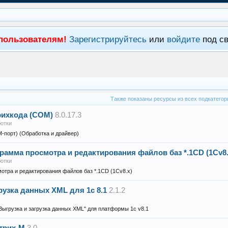
пользователям!
Зарегистрируйтесь
или
войдите
под св
Также показаны ресурсы из всех подкатегор
рихкода (COM)
8.0.17.3
отки
-порт) (Обработка и драйвер)
рамма просмотра и редактирования файлов баз *.1CD (1Сv8.
отки
отра и редактирования файлов баз *.1CD (1Сv8.x)
рузка данных XML для 1с 8.1
2.1.2
Выгрузка и загрузка данных XML" для платформы 1с v8.1