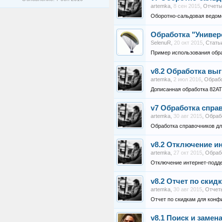
artemka
,
8 сен 2015
,
Отчет
Оборотно-сальдовая ведомо
Обработка "Универ
SelenuR
,
20 окт 2015
,
Стать
Пример использования обр
v8.2
Обработка выгр
artemka
,
2 июл 2016
,
Обраб
Дописанная обработка 82AT
v7
Обработка справ
artemka
,
30 авг 2015
,
Обраб
Обработка справочников дл
v8.2
Отключение ин
artemka
,
27 окт 2015
,
Обраб
Отключение интернет-подде
v8.2
Отчет по скидк
artemka
,
30 авг 2015
,
Отчет
Отчет по скидкам для конфи
v8.1
Поиск и замен