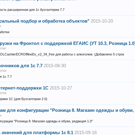
ы
сть расширенная для 1с бухгалтерии 7.7
сальный подбор и обработка объектов"
2015-10-20
и
аботки
узки на Фронтол с поддержкой ЕГАИС (УТ 10.3, Розница 1.0
отки
OLCashierECROfflineEx_v2_34_free для работы с алкоголем. (Добавлено 5 строк
очников для 1с 7.7
2015-08-30
отки
я 1с 7.7
тернет-поддержки 1С
2015-10-27
отки
ржки 1С (для Бухгалтерии 2.0)
ам для конфигурации "Розница 8. Магазин одежды и обуви, 
ы
гурации "Розница 8. Магазин одежды и обуви, редакция 1.0"
а значений для платформы 1с 8.1
2015-09-16