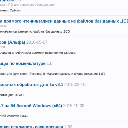
трих-М
3.0
еры и ПО для торгового оборудования
анных Opticon
я прямого чтения/записи данных из файлов баз данных .1C
отки
ения/записи данных из файлов баз данных .1CD
сов (Альфа)
2016-09-07
тки
ированным счётчиком времени выполнения запроса
ицы по номенклатуре
1.0
ы
латуре (для конф. "Розница 8. Магазин одежды и обуви, редакция 1.0")
альных обработок для 1с v8.1
2015-09-16
оток для 1с v8.1
7 на 64-битной Windows (x64)
2015-10-09
тной Windows (x64)
овая ведомость расширенная
2.53