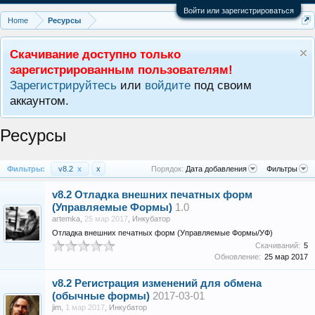
Войти или зарегистрироваться
Home
Ресурсы
Скачивание доступно только
зарегистрированным пользователям!
Зарегистрируйтесь
или
войдите
под своим
аккаунтом.
Ресурсы
Фильтры:
v8.2
x
x
Порядок:
Дата добавления
Фильтры
v8.2
Отладка внешних печатных форм
(Управляемые Формы)
1.0
artemka
,
25 мар 2017
,
Инкубатор
Отладка внешних печатных форм (Управляемые Формы/УФ)
Скачиваний:
5
Обновление:
25 мар 2017
v8.2
Регистрация изменений для обмена
(обычные формы)
2017-03-01
jim
,
1 мар 2017
,
Инкубатор