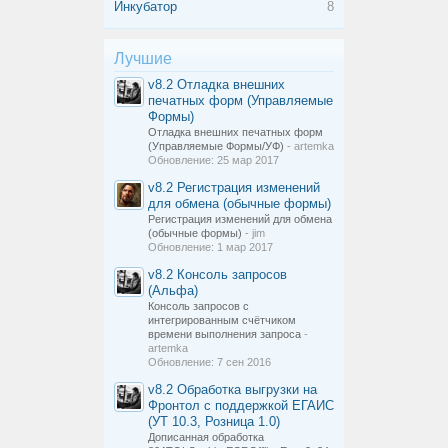
Инкубатор
8
Лучшие
v8.2
Отладка внешних
печатных форм (Управляемые
Формы)
Отладка внешних печатных форм
(Управляемые Формы/УФ)
- artemka
Обновление:
25 мар 2017
v8.2
Регистрация изменений
для обмена (обычные формы)
Регистрация изменений для обмена
(обычные формы)
- jim
Обновление:
1 мар 2017
v8.2
Консоль запросов
(Альфа)
Консоль запросов с
интегрированным счётчиком
времени выполнения запроса
-
artemka
Обновление:
7 сен 2016
v8.2
Обработка выгрузки на
Фронтол с поддержкой ЕГАИС
(УТ 10.3, Розница 1.0)
Дописанная обработка