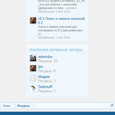
82ATOLCashierECROfflineEx_v2_34
_free для работы с алкоголем.
(Добавлено 5 строк
- artemka
Обновление:
2 июл 2016
v8.2
Поиск и замена значений
8.2
Поиск и замена значений для
платформы 1с 8.2 (расширенная)
-
jim
Обновление:
1 июн 2016
Наиболее активные авторы
artemka
Ресурсы: 22
jim
Ресурсы: 8
Мария
Ресурсы: 3
SelenuR
Ресурсы: 2
Home
Ресурсы