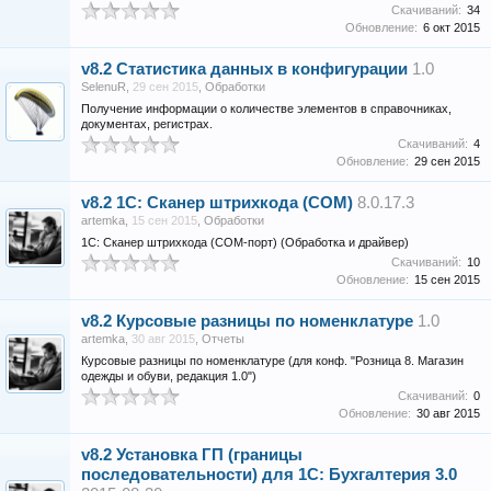
Скачиваний:
34
Обновление:
6 окт 2015
v8.2
Статистика данных в конфигурации
1.0
SelenuR
,
29 сен 2015
,
Обработки
Получение информации о количестве элементов в справочниках,
документах, регистрах.
Скачиваний:
4
Обновление:
29 сен 2015
v8.2
1С: Сканер штрихкода (COM)
8.0.17.3
artemka
,
15 сен 2015
,
Обработки
1С: Сканер штрихкода (COM-порт) (Обработка и драйвер)
Скачиваний:
10
Обновление:
15 сен 2015
v8.2
Курсовые разницы по номенклатуре
1.0
artemka
,
30 авг 2015
,
Отчеты
Курсовые разницы по номенклатуре (для конф. "Розница 8. Магазин
одежды и обуви, редакция 1.0")
Скачиваний:
0
Обновление:
30 авг 2015
v8.2
Установка ГП (границы
последовательности) для 1С: Бухгалтерия 3.0