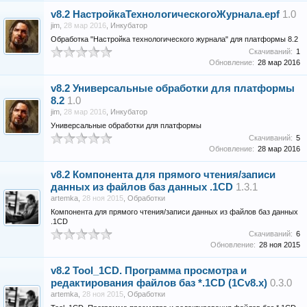
v8.2
НастройкаТехнологическогоЖурнала.epf
1.0
jim
,
28 мар 2016
,
Инкубатор
Обработка "Настройка технологического журнала" для платформы 8.2
Скачиваний:
1
Обновление:
28 мар 2016
v8.2
Универсальные обработки для платформы
8.2
1.0
jim
,
28 мар 2016
,
Инкубатор
Универсальные обработки для платформы
Скачиваний:
5
Обновление:
28 мар 2016
v8.2
Компонента для прямого чтения/записи
данных из файлов баз данных .1CD
1.3.1
artemka
,
28 ноя 2015
,
Обработки
Компонента для прямого чтения/записи данных из файлов баз данных
.1CD
Скачиваний:
6
Обновление:
28 ноя 2015
v8.2
Tool_1CD. Программа просмотра и
редактирования файлов баз *.1CD (1Сv8.x)
0.3.0
artemka
,
28 ноя 2015
,
Обработки