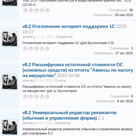
Tool_1CD. Программа просмотра и редактирования файлов баз *.1CD
(1Сv8.x)
Скачиваний:
96
Обновление:
28 ноя 2015
v8.2
Отключение интернет-поддержки 1С
2015-
10-27
artemka
,
27 окт 2015
,
Обработки
Отключение интернет-поддержки 1С (для Бухгалтерии 2.0)
Скачиваний:
3
Обновление:
27 окт 2015
v8.2
Расшифровка остаточной стоимости ОС
(основных средств) из отчета "Авансы по налогу
на имущество"
2015-10-08
artemka
,
8 окт 2015
,
Отчеты
Расшифровка остаточной стоимости ОС из отчета "Авансы по налогу
на имущество" для 1с бухгалтерии
Скачиваний:
8
Обновление:
8 окт 2015
v8.2
Универсальный редактор реквизитов
(обычная и управляемая форма)
2.1
artemka
,
6 окт 2015
,
Обработки
Универсальный редактор реквизитов (обычная и управляемая форма)
для платформы 8.2