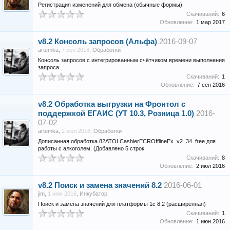
Регистрация изменений для обмена (обычные формы)
Скачиваний:
6
Обновление:
1 мар 2017
v8.2
Консоль запросов (Альфа)
2016-09-07
artemka
,
7 сен 2016
,
Обработки
Консоль запросов с интегрированным счётчиком времени выполнения
запроса
Скачиваний:
1
Обновление:
7 сен 2016
v8.2
Обработка выгрузки на Фронтол с
поддержкой ЕГАИС (УТ 10.3, Розница 1.0)
2016-
07-02
artemka
,
2 июл 2016
,
Обработки
Дописанная обработка 82ATOLCashierECROfflineEx_v2_34_free для
работы с алкоголем. (Добавлено 5 строк
Скачиваний:
8
Обновление:
2 июл 2016
v8.2
Поиск и замена значений 8.2
2016-06-01
jim
,
1 июн 2016
,
Инкубатор
Поиск и замена значений для платформы 1с 8.2 (расширенная)
Скачиваний:
1
Обновление:
1 июн 2016