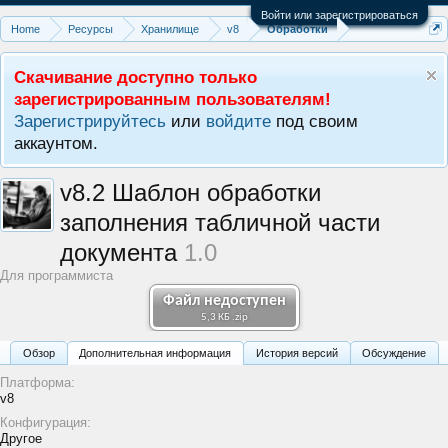
Войти или зарегистрироваться
Home
Ресурсы
Хранилище
v8
Обработки
Скачивание доступно только
зарегистрированным пользователям!
Зарегистрируйтесь
или
войдите
под своим
аккаунтом.
v8.2
Шаблон обработки
заполнения табличной части
документа
1.0
Для программиста
Файл недоступен
5,3 КБ .zip
Обзoр
Дополнительная информация
История версий
Обсуждение
Платформа:
v8
Конфигурация:
Другое