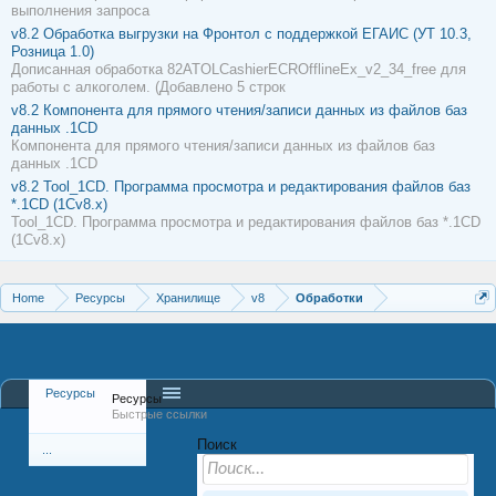
выполнения запроса
v8.2
Обработка выгрузки на Фронтол с поддержкой ЕГАИС (УТ 10.3,
Розница 1.0)
Дописанная обработка 82ATOLCashierECROfflineEx_v2_34_free для
работы с алкоголем. (Добавлено 5 строк
v8.2
Компонента для прямого чтения/записи данных из файлов баз
данных .1CD
Компонента для прямого чтения/записи данных из файлов баз
данных .1CD
v8.2
Tool_1CD. Программа просмотра и редактирования файлов баз
*.1CD (1Сv8.x)
Tool_1CD. Программа просмотра и редактирования файлов баз *.1CD
(1Сv8.x)
Home
Ресурсы
Хранилище
v8
Обработки
Ресурсы
Ресурсы
Быстрые ссылки
Поиск
...