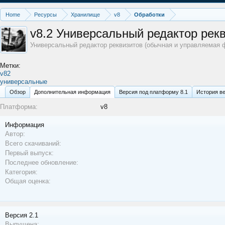
Home
Ресурсы
Хранилище
v8
Обработки
v8.2
Универсальный редактор рек
Универсальный редактор реквизитов (обычная и управляемая 
Метки:
v82
универсальные
Обзoр
Дополнительная информация
Версия под платформу 8.1
История в
Платформа:
v8
Информация
Автор:
Всего скачиваний:
Первый выпуск:
Последнее обновление:
Категория:
Общая оценка:
Версия 2.1
Выпущена: