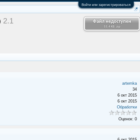
Войти или зарегистрироваться
)
2.1
Файл недоступен
55,4 КБ .zip
artemka
34
6 окт 2015
6 окт 2015
Обработки
Оценок: 0
6 окт 2015