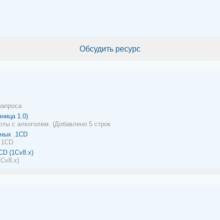
Обсудить ресурс
запроса
ница 1.0)
ты с алкоголем. (Добавлено 5 строк
нных .1CD
 .1CD
CD (1Сv8.x)
Сv8.x)