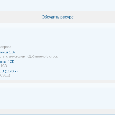
Обсудить ресурс
запроса
ница 1.0)
ты с алкоголем. (Добавлено 5 строк
нных .1CD
 .1CD
CD (1Сv8.x)
Сv8.x)