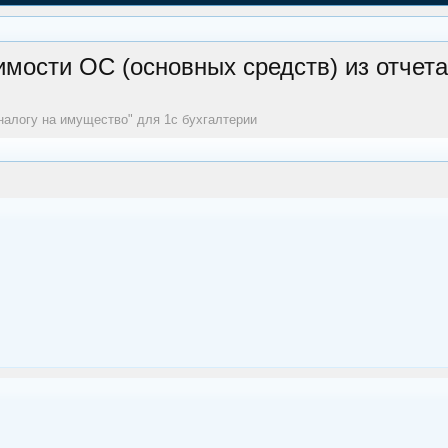
ости ОС (основных средств) из отчета
налогу на имущество" для 1с бухгалтерии