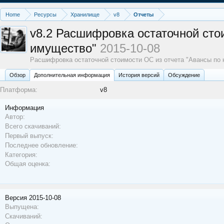
Home
Ресурсы
Хранилище
v8
Отчеты
v8.2
Расшифровка остаточной стоим
имущество"
2015-10-08
Расшифровка остаточной стоимости ОС из отчета "Авансы по 
Обзoр
Дополнительная информация
История версий
Обсуждение
Платформа:
v8
Информация
Автор:
Всего скачиваний:
Первый выпуск:
Последнее обновление:
Категория:
Общая оценка:
Версия 2015-10-08
Выпущена:
Скачиваний: