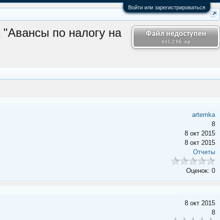
Войти или зарегистрироваться
 "Авансы по налогу на
Файл недоступен
665,2 КБ .zip
artemka
8
8 окт 2015
8 окт 2015
Отчеты
Оценок: 0
8 окт 2015
8