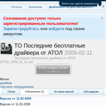
Войти или зарегистрироваться
...
Ресурсы
Хранилище
Драйверы и ПО для торгового оборудова
Скачивание доступно только
зарегистрированным пользователям!
Зарегистрируйтесь
или
войдите
под своим
аккаунтом.
ТО
Последние бесплатные
драйвера от АТОЛ
2009-02-11
Последние бесплатные драйвера от АТОЛ
(DTO6_2009_02_11.zip)
Файл недоступен
19,1 МБ .zip
Метки:
драйвер
торговое оборудование
Обзoр
Обновления (3)
История версий
Обсуждение
Версия от 11-02-2009
Версия от 11-02-2009