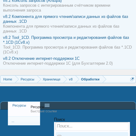
v8.2
Консоль запросов (Альфа)
Консоль запросов с интегрированным счётчиком времени
выполнения запроса
v8.2
Компонента для прямого чтения/записи данных из файлов баз
данных .1CD
Компонента для прямого чтения/записи данных из файлов баз
данных .1CD
v8.2
Tool_1CD. Программа просмотра и редактирования файлов баз
*.1CD (1Сv8.x)
Tool_1CD. Программа просмотра и редактирования файлов баз *.1CD
(1Сv8.x)
v8.2
Отключение интернет-поддержки 1С
Отключение интернет-поддержки 1С (для Бухгалтерии 2.0)
Home
Ресурсы
Хранилище
v8
Обработки
Ресурсы
Ресурсы
Быстрые ссылки
Поиск
...