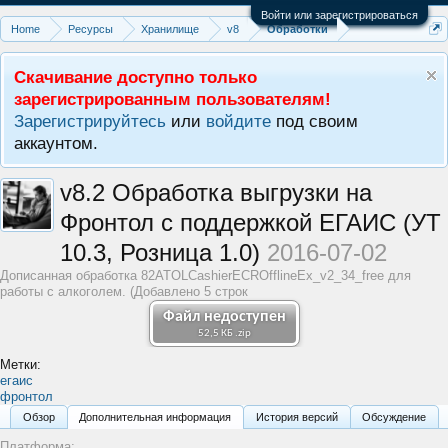
Войти или зарегистрироваться
Home
Ресурсы
Хранилище
v8
Обработки
Скачивание доступно только
зарегистрированным пользователям!
Зарегистрируйтесь
или
войдите
под своим
аккаунтом.
v8.2
Обработка выгрузки на
Фронтол с поддержкой ЕГАИС (УТ
10.3, Розница 1.0)
2016-07-02
Дописанная обработка 82ATOLCashierECROfflineEx_v2_34_free для
работы с алкоголем. (Добавлено 5 строк
Файл недоступен
52,5 КБ .zip
Метки:
егаис
фронтол
Обзoр
Дополнительная информация
История версий
Обсуждение
Платформа: