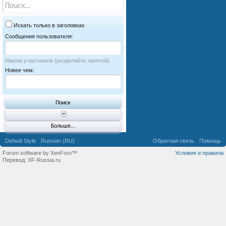
Искать только в заголовках
Сообщения пользователя:
Имена участников (разделяйте запятой).
Новее чем:
Больше...
Default Style
Russian (RU)
Обратная связь
Помощь
Forum software by XenForo™
Условия и правила
Перевод:
XF-Russia.ru