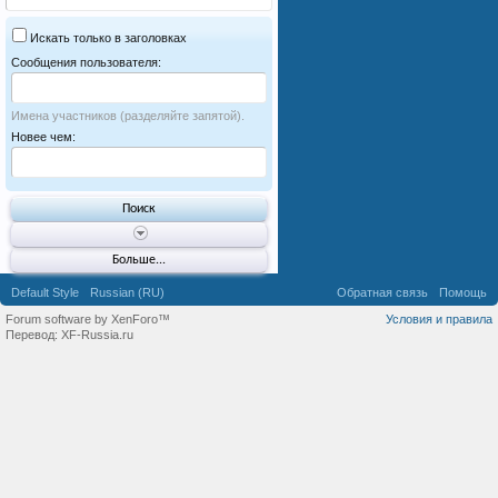
Искать только в заголовках
Сообщения пользователя:
Имена участников (разделяйте запятой).
Новее чем:
Больше...
Default Style
Russian (RU)
Обратная связь
Помощь
Forum software by XenForo™
Условия и правила
Перевод:
XF-Russia.ru